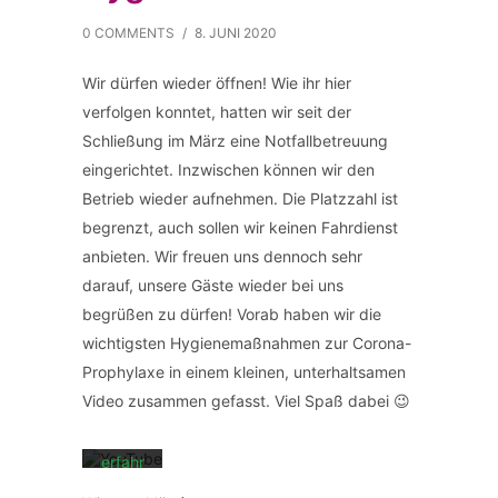
0 COMMENTS
/
8. JUNI 2020
Wir dürfen wieder öffnen! Wie ihr hier
verfolgen konntet, hatten wir seit der
Schließung im März eine Notfallbetreuung
Mit
eingerichtet. Inzwischen können wir den
dem
Laden
Betrieb wieder aufnehmen. Die Platzzahl ist
des
begrenzt, auch sollen wir keinen Fahrdienst
Videos
akzep
anbieten. Wir freuen uns dennoch sehr
tieren
darauf, unsere Gäste wieder bei uns
Sie die
Daten
begrüßen zu dürfen! Vorab haben wir die
schutz
wichtigsten Hygienemaßnahmen zur Corona-
erklär
ung
Prophylaxe in einem kleinen, unterhaltsamen
von
Video zusammen gefasst. Viel Spaß dabei 😉
YouTu
be.
Mehr
erfahr
en