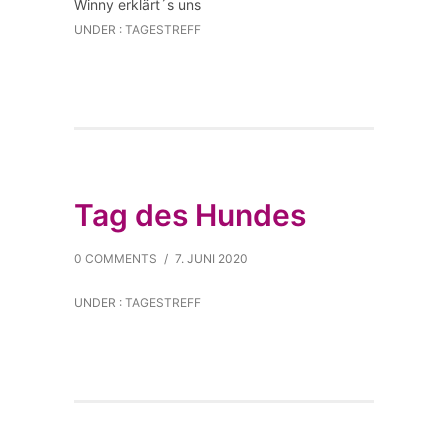
Winny erklärt´s uns
Vi
UNDER :
TAGESTREFF
de
o
la
de
n
YouTub
e
immer
Tag des Hundes
entsper
ren
0 COMMENTS
/
7. JUNI 2020
UNDER :
TAGESTREFF