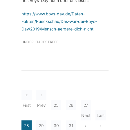
des Boys`Day auch über uns lesen:
https://www.boys-day.de/Daten-
Fakten/Rueckschau/Das-war-der-Boys-
Day/2019/Mensch-aergere-dich-nicht
UNDER :
TAGESTREFF
«
‹
First
Prev
25
26
27
Next
Last
28
29
30
31
›
»